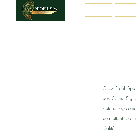
Accueil
Nos ex
Chez Profil Spa
des Soins Signa
s'étend égaleme
permettant de m
réalité!