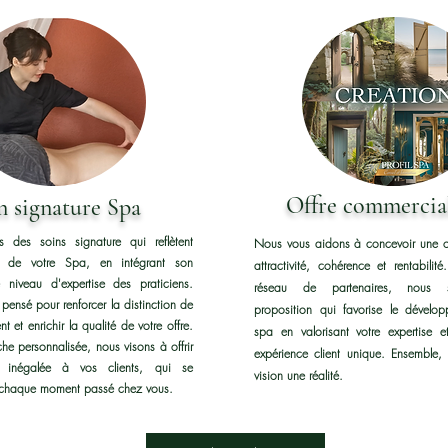
Offre commercia
n signature Spa
 des soins signature qui reflètent
Nous vous aidons à concevoir une off
que de votre Spa, en intégrant son
attractivité, cohérence et rentabili
le niveau d'expertise des praticiens.
réseau de partenaires, nous s
pensé pour renforcer la distinction de
proposition qui favorise le dévelo
t et enrichir la qualité de votre offre.
spa en valorisant votre expertise e
e personnalisée, nous visons à offrir
expérience client unique. Ensemble, 
e inégalée à vos clients, qui se
vision une réalité.
 chaque moment passé chez vous.