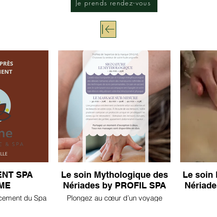
Je prends rendez-vous
NT SPA
Le soin Mythologique des
Le soin
ME
Nériades by PROFIL SPA
Nériad
ncement du Spa
Plongez au cœur d’un voyage
misés avec la
sensoriel sans précédent, grâce à
 d'accueil, d'un
notre massage signature