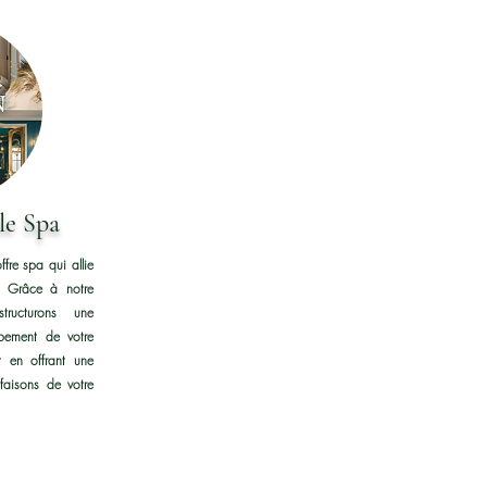
le Spa
re spa qui allie
té. Grâce à notre
tructurons une
ppement de votre
t en offrant une
faisons de votre