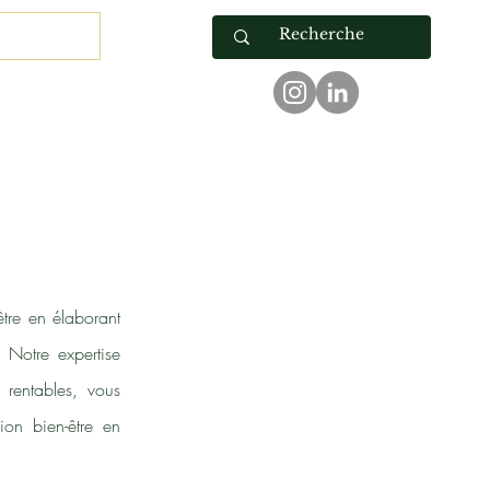
Contact
tre en élaborant
 Notre expertise
 rentables, vous
ion bien-être en