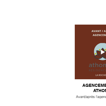
AGENCEME
ATHO
Avant/après l'age
Athome. 95m² opti
création d'une borne