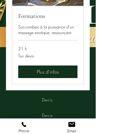
Formations
Succombez à la puissance d'un
massage exotique, ressourçant.
21 h
Sur
Sur devis
devis
Plus d'infos
Devis
Devis
Devis
Phone
Email